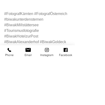
#FotografKärnten
#FotografÖsterreich
#biwakunterdensternen
#BiwakMillstättersee
#Tourismusfotografie
#BiwakHotelzurPost
#BiwakAlexanderhof
#BiwakGoldeck
#BiwakPesenthein
#Fotograf
#Oberkärnten
#FotografOberkärnten
Phone
Email
Instagram
Facebook
#zeitzuzweit
#Millstättersee
Kommentare
Dieser Beitrag kann nicht mehr
kommentiert werden. Bitte den
Website-Eigentümer für weitere