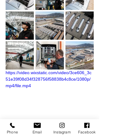
https://video.wixstatic.com/video/3ce606_3c
51e39f08d34f328756f58838b4c8ce/1080p/
mp4/file.mp4
Phone
Email
Instagram
Facebook