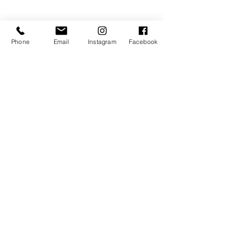
Phone
Email
Instagram
Facebook
Kommentare
Dieser Beitrag kann nicht mehr
kommentiert werden. Bitte den
Website-Eigentümer für weitere
Infos kontaktieren.
© 2026 by Gert Perauer - all rights reserved | Starfach -
Strimitzenweg 41, 9873 Döbriach | UID: ATU72214114 |
+43 (0)699 12012001
|
info@gertperauer.com
|
www.gertperauer.com
Impressum
|
Datenschutz
|
AGB